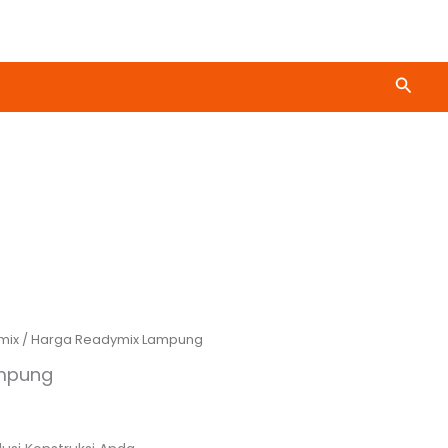
Cari
mix
/ Harga Readymix Lampung
mpung