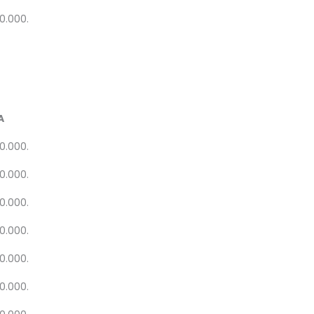
20.000.
A
20.000.
20.000.
20.000.
20.000.
20.000.
20.000.