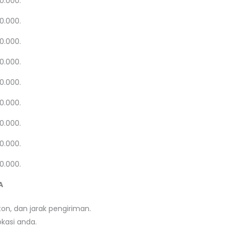
20.000.
20.000.
20.000.
20.000.
20.000.
20.000.
20.000.
20.000.
20.000.
A
on, dan jarak pengiriman.
kasi anda.