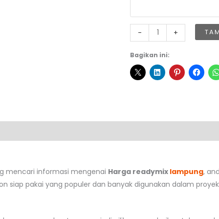
Kuantitas
TA
-
+
Harga
Readymix
Bagikan ini:
Lampung
ng mencari informasi mengenai
Harga readymix
lampung
, an
ton siap pakai yang populer dan banyak digunakan dalam proyek