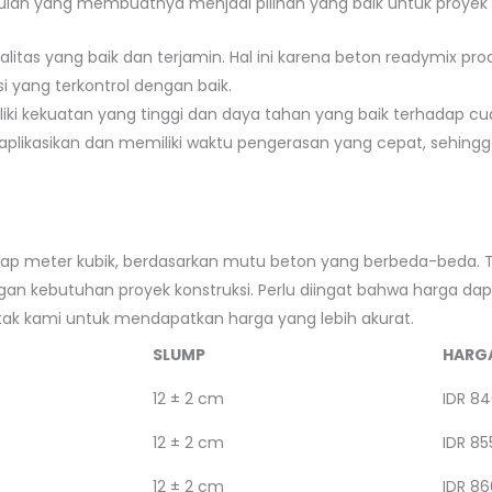
lan yang membuatnya menjadi pilihan yang baik untuk proyek k
alitas yang baik dan terjamin. Hal ini karena beton readymix
i yang terkontrol dengan baik.
liki kekuatan yang tinggi dan daya tahan yang baik terhadap cu
iaplikasikan dan memiliki waktu pengerasan yang cepat, sehi
tiap meter kubik, berdasarkan mutu beton yang berbeda-beda. 
n kebutuhan proyek konstruksi. Perlu diingat bahwa harga dap
ntak kami untuk mendapatkan harga yang lebih akurat.
SLUMP
HARG
12 ± 2 cm
IDR 84
12 ± 2 cm
IDR 85
12 ± 2 cm
IDR 86