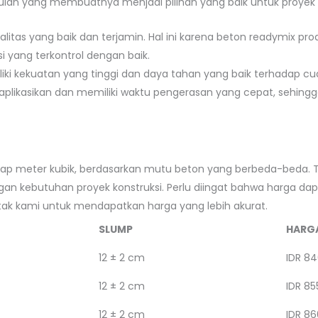
lan yang membuatnya menjadi pilihan yang baik untuk proyek k
alitas yang baik dan terjamin. Hal ini karena beton readymix
i yang terkontrol dengan baik.
liki kekuatan yang tinggi dan daya tahan yang baik terhadap cu
iaplikasikan dan memiliki waktu pengerasan yang cepat, sehi
tiap meter kubik, berdasarkan mutu beton yang berbeda-beda. 
n kebutuhan proyek konstruksi. Perlu diingat bahwa harga dap
ntak kami untuk mendapatkan harga yang lebih akurat.
SLUMP
HARG
12 ± 2 cm
IDR 84
12 ± 2 cm
IDR 85
12 ± 2 cm
IDR 86