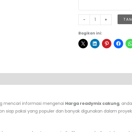
Kuantitas
TA
-
+
Harga
Readymix
Bagikan ini:
Cakung
ng mencari informasi mengenai
Harga readymix cakung
, and
ton siap pakai yang populer dan banyak digunakan dalam proyek