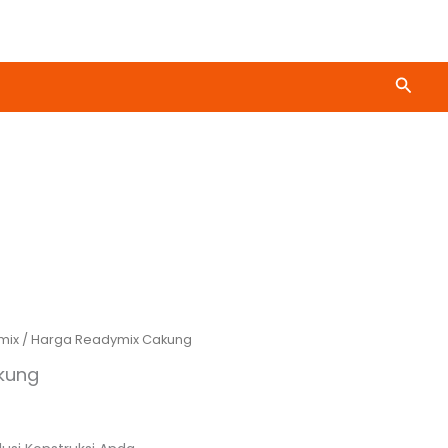
Cari
mix
/ Harga Readymix Cakung
kung