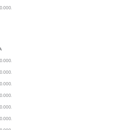
20.000.
A
20.000.
20.000.
20.000.
20.000.
20.000.
20.000.