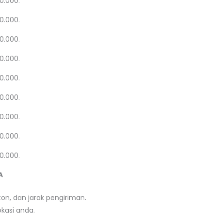
20.000.
20.000.
20.000.
20.000.
20.000.
20.000.
20.000.
20.000.
20.000.
A
on, dan jarak pengiriman.
kasi anda.