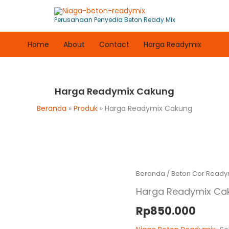
Perusahaan Penyedia Beton Ready Mix
Home
About
Contact
Harga Readymix
Harga Readymix Cakung
Beranda
Produk
Harga Readymix Cakung
Beranda
/
Beton Cor Ready
Harga Readymix Ca
Rp
850.000