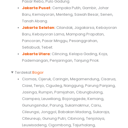
Pasar Rebo, Pulo Gadung.
Jakarta Pusat
:
Cempaka Putih, Gambir, Johar
Baru, Kemayoran, Menteng, Sawah Besar, Senen,
Tanah Abang.
Jakarta Selatan
:
Cilandak, Jagakarsa, Kebayoran
Baru, Kebayoran Lama, Mampang Prapatan,
Pancoran, Pasar Minggu, Pesanggrahan,
Setiabudi, Tebet.
Jakarta Utara
:
Cilincing, Kelapa Gading, Koja,
Pademangan, Penjaringan, Tanjung Priok.
Terdekat
Bogor
Ciomas, Cijeruk, Caringin, Megamendung, Cisarua,
Ciawi, Tenjo, Cigudeg, Nanggung, Parung Panjang,
Jasinga, Rumpin, Pamijahan, Cibungbulang,
Ciampea, Leuwiliang, Bojonggede, Kemang,
Gunungsindur, Parung, Sukamakmur, Cariu,
Cileungsi, Jonggol, Babakan Madang, Sukaraja,
Citeureup, Gunung Putri, Cibinong, Tenjolaya,
Leuwisadeng, Cigombong, Tajurhalang,