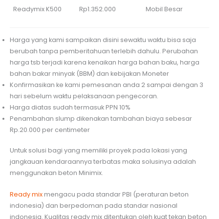
Readymix K500
Rp1.352.000
Mobil Besar
Harga yang kami sampaikan disini sewaktu waktu bisa saja
berubah tanpa pemberitahuan terlebih dahulu. Perubahan
harga tsb terjadi karena kenaikan harga bahan baku, harga
bahan bakar minyak (BBM) dan kebijakan Moneter
Konfirmasikan ke kami pemesanan anda 2 sampai dengan 3
hari sebelum waktu pelaksanaan pengecoran.
Harga diatas sudah termasuk PPN 10%
Penambahan slump dikenakan tambahan biaya sebesar
Rp.20.000 per centimeter
Untuk solusi bagi yang memiliki proyek pada lokasi yang
jangkauan kendaraannya terbatas maka solusinya adalah
menggunakan beton Minimix.
Ready mix
mengacu pada standar PBI (peraturan beton
indonesia) dan berpedoman pada standar nasional
indonesia. Kualitas ready mix ditentukan oleh kuat tekan beton