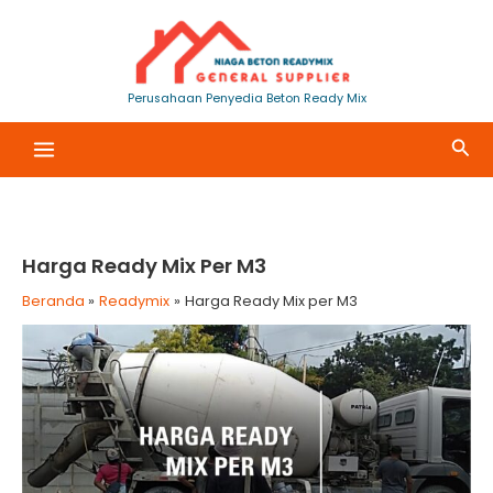
Lewati
ke
konten
Perusahaan Penyedia Beton Ready Mix
Cari
Harga Ready Mix Per M3
Beranda
Readymix
Harga Ready Mix per M3