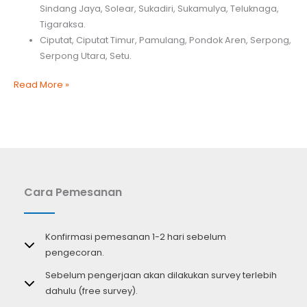
Sindang Jaya, Solear, Sukadiri, Sukamulya, Teluknaga,
Tigaraksa.
Ciputat, Ciputat Timur, Pamulang, Pondok Aren, Serpong,
Serpong Utara, Setu.
Harga
Read More »
Ready
Mix
per
M3
Cara Pemesanan
Konfirmasi pemesanan 1-2 hari sebelum
pengecoran.
Sebelum pengerjaan akan dilakukan survey terlebih
dahulu (free survey).