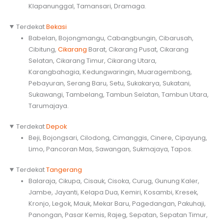
Klapanunggal, Tamansari, Dramaga.
Terdekat
Bekasi
Babelan, Bojongmangu, Cabangbungin, Cibarusah,
Cibitung,
Cikarang
Barat, Cikarang Pusat, Cikarang
Selatan, Cikarang Timur, Cikarang Utara,
Karangbahagia, Kedungwaringin, Muaragembong,
Pebayuran, Serang Baru, Setu, Sukakarya, Sukatani,
Sukawangi, Tambelang, Tambun Selatan, Tambun Utara,
Tarumajaya.
Terdekat
Depok
Beji, Bojongsari, Cilodong, Cimanggis, Cinere, Cipayung,
Limo, Pancoran Mas, Sawangan, Sukmajaya, Tapos.
Terdekat
Tangerang
Balaraja, Cikupa, Cisauk, Cisoka, Curug, Gunung Kaler,
Jambe, Jayanti, Kelapa Dua, Kemiri, Kosambi, Kresek,
Kronjo, Legok, Mauk, Mekar Baru, Pagedangan, Pakuhaji,
Panongan, Pasar Kemis, Rajeg, Sepatan, Sepatan Timur,