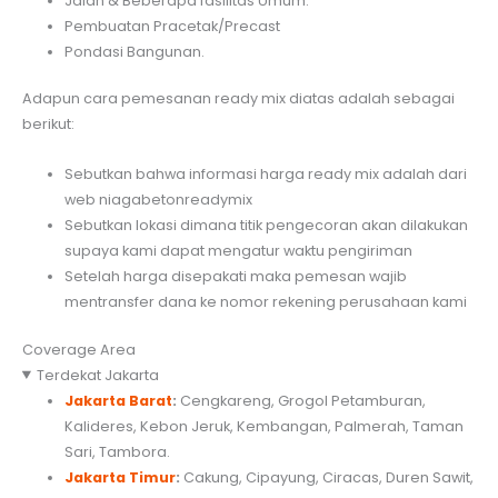
Jalan & Beberapa fasilitas Umum.
Pembuatan Pracetak/Precast
Pondasi Bangunan.
Adapun cara pemesanan ready mix diatas adalah sebagai
berikut:
Sebutkan bahwa informasi harga ready mix adalah dari
web niagabetonreadymix
Sebutkan lokasi dimana titik pengecoran akan dilakukan
supaya kami dapat mengatur waktu pengiriman
Setelah harga disepakati maka pemesan wajib
mentransfer dana ke nomor rekening perusahaan kami
Coverage Area
Terdekat Jakarta
Jakarta Barat
:
Cengkareng, Grogol Petamburan,
Kalideres, Kebon Jeruk, Kembangan, Palmerah, Taman
Sari, Tambora.
Jakarta Timur
:
Cakung, Cipayung, Ciracas, Duren Sawit,