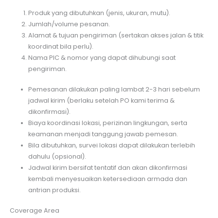
Produk yang dibutuhkan (jenis, ukuran, mutu).
Jumlah/volume pesanan.
Alamat & tujuan pengiriman (sertakan akses jalan & titik
koordinat bila perlu).
Nama PIC & nomor yang dapat dihubungi saat
pengiriman.
Pemesanan dilakukan paling lambat 2-3 hari sebelum
jadwal kirim (berlaku setelah PO kami terima &
dikonfirmasi).
Biaya koordinasi lokasi, perizinan lingkungan, serta
keamanan menjadi tanggung jawab pemesan.
Bila dibutuhkan, survei lokasi dapat dilakukan terlebih
dahulu (opsional).
Jadwal kirim bersifat tentatif dan akan dikonfirmasi
kembali menyesuaikan ketersediaan armada dan
antrian produksi.
Coverage Area