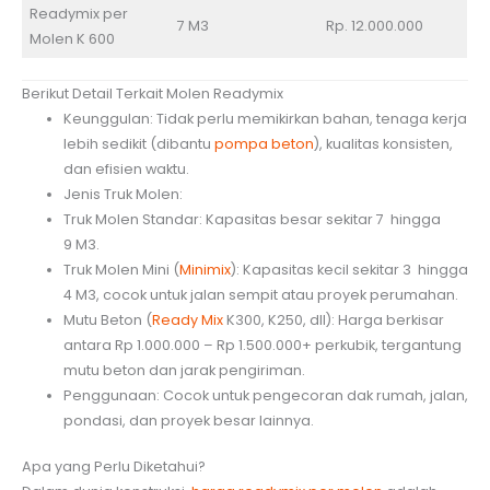
Readymix per
7 M3
Rp. 12.000.000
Molen K 600
Berikut Detail Terkait Molen Readymix
Keunggulan: Tidak perlu memikirkan bahan, tenaga kerja
lebih sedikit (dibantu
pompa beton
), kualitas konsisten,
dan efisien waktu.
Jenis Truk Molen:
Truk Molen Standar: Kapasitas besar sekitar 7 hingga
9 M3.
Truk Molen Mini (
Minimix
): Kapasitas kecil sekitar 3 hingga
4 M3, cocok untuk jalan sempit atau proyek perumahan.
Mutu Beton (
Ready Mix
K300, K250, dll): Harga berkisar
antara Rp 1.000.000 – Rp 1.500.000+ perkubik, tergantung
mutu beton dan jarak pengiriman.
Penggunaan: Cocok untuk pengecoran dak rumah, jalan,
pondasi, dan proyek besar lainnya.
Apa yang Perlu Diketahui?