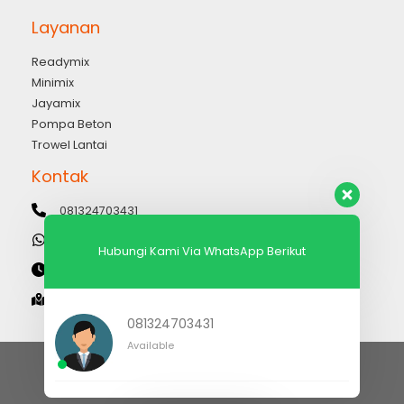
Layanan
Readymix
Minimix
Jayamix
Pompa Beton
Trowel Lantai
Kontak
081324703431
081324703431
Hubungi Kami Via WhatsApp Berikut
Senin-Minggu: 07:00 - 17:00 WIB
Cileungsi - Bogor Jawa Barat Indonesia 16820
081324703431
Available
Landing
Artikel
Produk