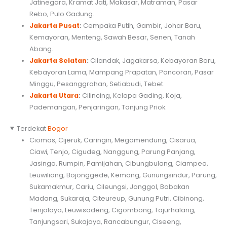
Jatinegara, Kramat Jati, Makasar, Matraman, Pasar
Rebo, Pulo Gadung.
Jakarta Pusat
:
Cempaka Putih, Gambir, Johar Baru,
Kemayoran, Menteng, Sawah Besar, Senen, Tanah
Abang.
Jakarta Selatan
:
Cilandak, Jagakarsa, Kebayoran Baru,
Kebayoran Lama, Mampang Prapatan, Pancoran, Pasar
Minggu, Pesanggrahan, Setiabudi, Tebet.
Jakarta Utara
:
Cilincing, Kelapa Gading, Koja,
Pademangan, Penjaringan, Tanjung Priok.
Terdekat
Bogor
Ciomas, Cijeruk, Caringin, Megamendung, Cisarua,
Ciawi, Tenjo, Cigudeg, Nanggung, Parung Panjang,
Jasinga, Rumpin, Pamijahan, Cibungbulang, Ciampea,
Leuwiliang, Bojonggede, Kemang, Gunungsindur, Parung,
Sukamakmur, Cariu, Cileungsi, Jonggol, Babakan
Madang, Sukaraja, Citeureup, Gunung Putri, Cibinong,
Tenjolaya, Leuwisadeng, Cigombong, Tajurhalang,
Tanjungsari, Sukajaya, Rancabungur, Ciseeng,