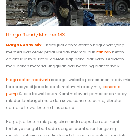
Harga Ready Mix per M3
Harga Ready Mix
– Kami jual dan tawarkan bagi anda yang
memerlukan order produkready mix maupun
minimix
beton
dalam truk mini. Produk beton siap pakai dari kami sediakan
merupakan material unggulan dari batching plant terbaik.
Niaga beton readymix
sebagai website pemesanan ready mix
terpercaya di jabodetabek, melayani ready mix,
concrete
pump
& jasa trowel beton. Kami melayani pemesanan ready
mix dari berbagai mutu dan sewa concrete pump, vibrator
dan jasa trowel beton di indonesia.
Harga jual beton mix yang akan anda dapatkan dari kami
tentunya sangat berbeda dengan pembelian langsung
melalui batching plant, tidak sedikit yang mengalami kendala