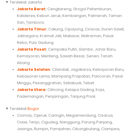
Terdekat Jakarta
Jakarta Barat
:
Cengkareng, Grogol Petamburan,
Kalideres, Kebon Jeruk, Kembangan, Palmerah, Taman
Sari, Tambora.
Jakarta Timur
:
Cakung, Cipayung, Ciracas, Duren Sawit,
Jatinegara, Kramat Jati, Makasar, Matraman, Pasar
Rebo, Pulo Gadung.
Jakarta Pusat
:
Cempaka Putih, Gambir, Johar Baru,
Kemayoran, Menteng, Sawah Besar, Senen, Tanah
Abang.
Jakarta Selatan
:
Cilandak, Jagakarsa, Kebayoran Baru,
Kebayoran Lama, Mampang Prapatan, Pancoran, Pasar
Minggu, Pesanggrahan, Setiabudi, Tebet.
Jakarta Utara
:
Cilincing, Kelapa Gading, Koja,
Pademangan, Penjaringan, Tanjung Priok.
Terdekat
Bogor
Ciomas, Cijeruk, Caringin, Megamendung, Cisarua,
Ciawi, Tenjo, Cigudeg, Nanggung, Parung Panjang,
Jasinga, Rumpin, Pamijahan, Cibungbulang, Ciampea,