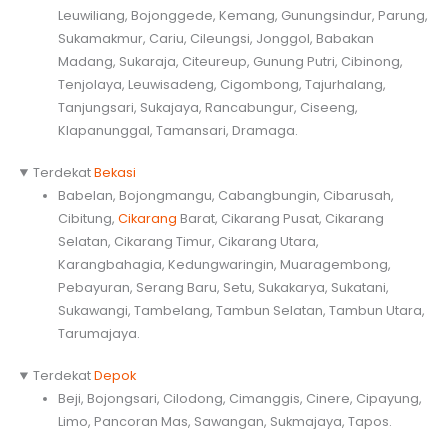
Leuwiliang, Bojonggede, Kemang, Gunungsindur, Parung,
Sukamakmur, Cariu, Cileungsi, Jonggol, Babakan
Madang, Sukaraja, Citeureup, Gunung Putri, Cibinong,
Tenjolaya, Leuwisadeng, Cigombong, Tajurhalang,
Tanjungsari, Sukajaya, Rancabungur, Ciseeng,
Klapanunggal, Tamansari, Dramaga.
Terdekat
Bekasi
Babelan, Bojongmangu, Cabangbungin, Cibarusah,
Cibitung,
Cikarang
Barat, Cikarang Pusat, Cikarang
Selatan, Cikarang Timur, Cikarang Utara,
Karangbahagia, Kedungwaringin, Muaragembong,
Pebayuran, Serang Baru, Setu, Sukakarya, Sukatani,
Sukawangi, Tambelang, Tambun Selatan, Tambun Utara,
Tarumajaya.
Terdekat
Depok
Beji, Bojongsari, Cilodong, Cimanggis, Cinere, Cipayung,
Limo, Pancoran Mas, Sawangan, Sukmajaya, Tapos.