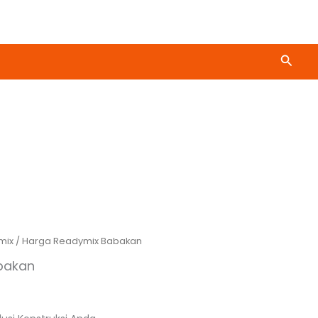
Cari
mix
/ Harga Readymix Babakan
bakan