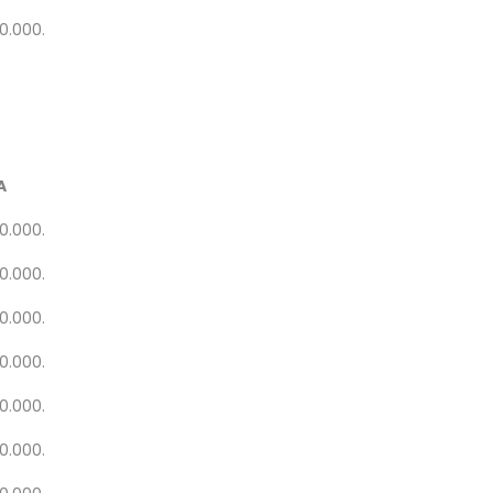
20.000.
A
20.000.
20.000.
20.000.
20.000.
20.000.
20.000.