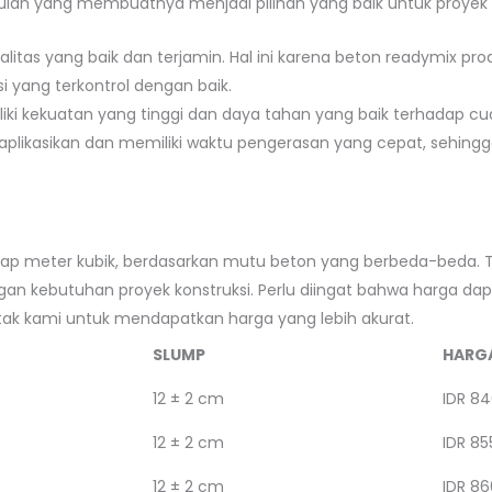
lan yang membuatnya menjadi pilihan yang baik untuk proyek k
alitas yang baik dan terjamin. Hal ini karena beton readymix
i yang terkontrol dengan baik.
liki kekuatan yang tinggi dan daya tahan yang baik terhadap cu
iaplikasikan dan memiliki waktu pengerasan yang cepat, sehi
tiap meter kubik, berdasarkan mutu beton yang berbeda-beda. 
n kebutuhan proyek konstruksi. Perlu diingat bahwa harga dap
ntak kami untuk mendapatkan harga yang lebih akurat.
SLUMP
HARG
12 ± 2 cm
IDR 84
12 ± 2 cm
IDR 85
12 ± 2 cm
IDR 86