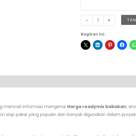
Kuantitas
TA
-
+
Harga
Readymix
Bagikan ini:
Babakan
ng mencari informasi mengenai
Harga readymix babakan
, an
ton siap pakai yang populer dan banyak digunakan dalam proyek