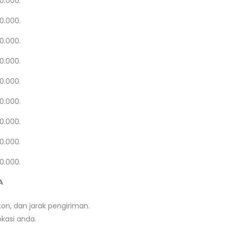
20.000.
20.000.
20.000.
20.000.
20.000.
20.000.
20.000.
20.000.
20.000.
A
on, dan jarak pengiriman.
kasi anda.