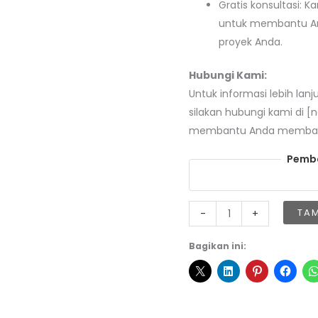
Gratis konsultasi: 
untuk membantu And
proyek Anda.
Hubungi Kami:
Untuk informasi lebih lan
silakan hubungi kami di [
membantu Anda membangu
Pemba
Kuantitas
TA
-
+
Harga
Beton
Bagikan ini:
Jayamix
Wanayasa