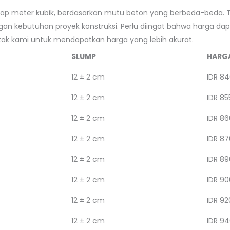
tiap meter kubik, berdasarkan mutu beton yang berbeda-beda. 
n kebutuhan proyek konstruksi. Perlu diingat bahwa harga dap
ntak kami untuk mendapatkan harga yang lebih akurat.
SLUMP
HARG
12 ± 2 cm
IDR 84
12 ± 2 cm
IDR 85
12 ± 2 cm
IDR 86
12 ± 2 cm
IDR 87
12 ± 2 cm
IDR 89
12 ± 2 cm
IDR 90
12 ± 2 cm
IDR 92
12 ± 2 cm
IDR 94