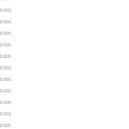
20.000.
20.000.
20.000.
20.000.
20.000.
20.000.
20.000.
20.000.
20.000.
20.000.
20.000.