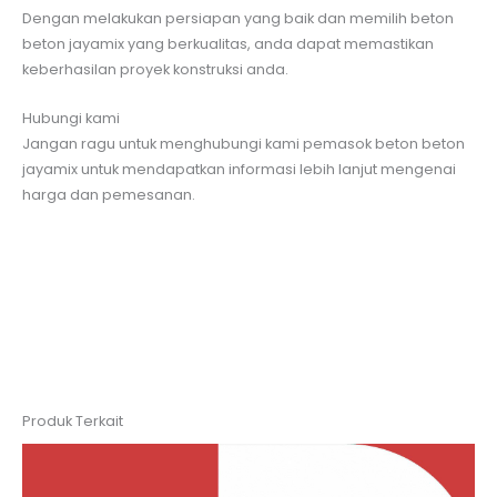
Dengan melakukan persiapan yang baik dan memilih beton
beton jayamix yang berkualitas, anda dapat memastikan
keberhasilan proyek konstruksi anda.
Hubungi kami
Jangan ragu untuk menghubungi kami pemasok beton beton
jayamix untuk mendapatkan informasi lebih lanjut mengenai
harga dan pemesanan.
Produk Terkait