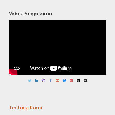
Video Pengecoran
Tentang Kami