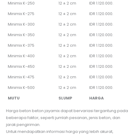
Minimix K-250
12 ± 2 cm
IDR 1.120.000.
Minimix K-275
12 ± 2 cm
IDR 1.120.000.
Minimix K-300
12 ± 2 cm
IDR 1.120.000.
Minimix K-350
12 ± 2 cm
IDR 1.120.000.
Minimix K-375
12 ± 2 cm
IDR 1.120.000.
Minimix K-400
12 ± 2 cm
IDR 1.120.000.
Minimix K-450
12 ± 2 cm
IDR 1.120.000.
Minimix K-475
12 ± 2 cm
IDR 1.120.000.
Minimix K-500
12 ± 2 cm
IDR 1.120.000.
MUTU
SLUMP
HARGA
Harga beton beton jayamix dapat bervariasi tergantung pada
beberapa faktor, seperti jumlah pesanan, jenis beton, dan
jarak pengiriman.
Untuk mendapatkan informasi harga yang lebih akurat,