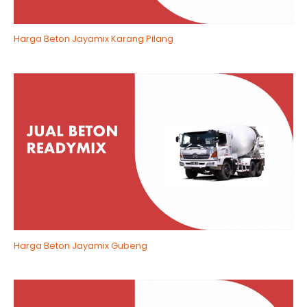
Harga Beton Jayamix Karang Pilang
Harga Beton Jayamix Gubeng