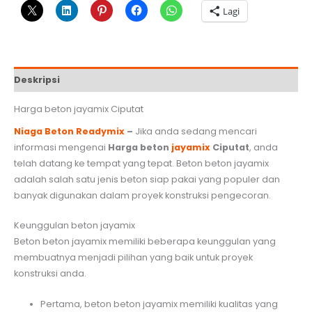
Lagi
Ciputat
Deskripsi
Harga beton jayamix Ciputat
Niaga Beton Readymix
–
Jika anda sedang mencari
informasi mengenai
Harga beton
jayamix
Ciputat
, anda
telah datang ke tempat yang tepat. Beton beton jayamix
adalah salah satu jenis beton siap pakai yang populer dan
banyak digunakan dalam proyek konstruksi pengecoran.
Keunggulan beton jayamix
Beton beton jayamix memiliki beberapa keunggulan yang
membuatnya menjadi pilihan yang baik untuk proyek
konstruksi anda.
Pertama, beton beton jayamix memiliki kualitas yang