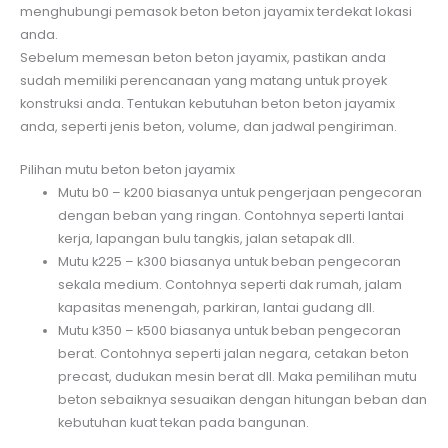
menghubungi pemasok beton beton jayamix terdekat lokasi
anda.
Sebelum memesan beton beton jayamix, pastikan anda
sudah memiliki perencanaan yang matang untuk proyek
konstruksi anda. Tentukan kebutuhan beton beton jayamix
anda, seperti jenis beton, volume, dan jadwal pengiriman.
Pilihan mutu beton beton jayamix
Mutu b0 – k200 biasanya untuk pengerjaan pengecoran
dengan beban yang ringan. Contohnya seperti lantai
kerja, lapangan bulu tangkis, jalan setapak dll.
Mutu k225 – k300 biasanya untuk beban pengecoran
sekala medium. Contohnya seperti dak rumah, jalam
kapasitas menengah, parkiran, lantai gudang dll.
Mutu k350 – k500 biasanya untuk beban pengecoran
berat. Contohnya seperti jalan negara, cetakan beton
precast, dudukan mesin berat dll. Maka pemilihan mutu
beton sebaiknya sesuaikan dengan hitungan beban dan
kebutuhan kuat tekan pada bangunan.