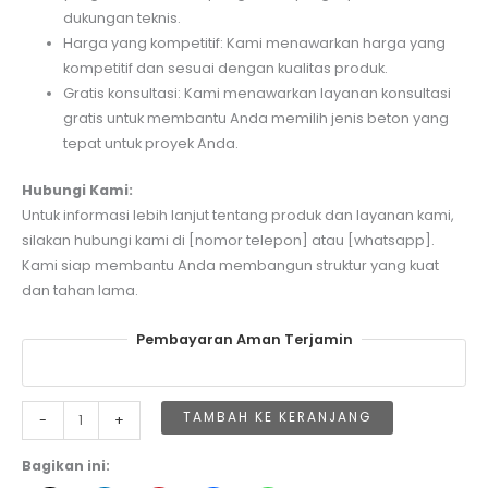
dukungan teknis.
Harga yang kompetitif: Kami menawarkan harga yang
kompetitif dan sesuai dengan kualitas produk.
Gratis konsultasi: Kami menawarkan layanan konsultasi
gratis untuk membantu Anda memilih jenis beton yang
tepat untuk proyek Anda.
Hubungi Kami:
Untuk informasi lebih lanjut tentang produk dan layanan kami,
silakan hubungi kami di [nomor telepon] atau [whatsapp].
Kami siap membantu Anda membangun struktur yang kuat
dan tahan lama.
Pembayaran Aman Terjamin
Kuantitas
TAMBAH KE KERANJANG
-
+
Harga
Beton
Bagikan ini:
Jayamix