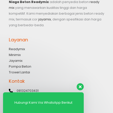
Niaga Beton Readymix
adalah penyedia beton
ready
mix
yang menawarkan kualitas tinggi dan harga
kompetitif. Kami menyediakan berbagai jenis beton ready
mix, termasuk cor
jayamix
, dengan spesifikasi dan harga
yang berbeda-beda.
Layanan
Readymix
Minimix
Jayamix
Pompa Beton
Trowel Lantai
Kontak
081324703431
081324703431
Hubungi Kami Via WhatsApp Berikut
Senin-Minggu: 07:00 - 17:00 WIB