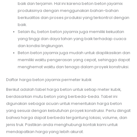
baik dan terjamin. Hal ini karena beton beton jayamix
produksinya dengan menggunakan bahan-bahan
berkualitas dan proses produksi yang terkontrol dengan
baik.
Selain itu, beton beton jayamix juga memiliki kekuatan
yang tinggi dan daya tahan yang baik terhadap cuaca
dan kondisi lingkungan.
Beton beton jayamix juga mudah untuk diaplikasikan dan
memiliki waktu pengerasan yang cepat, sehingga dapat
menghemat waktu dan tenaga dalam proyek konstruksi.
Daftar harga beton jayamix permeter kubik
Berikut adalah tabel harga beton untuk setiap meter kubik,
berdasarkan mutu beton yang berbeda-beda. Tabel ini
digunakan sebagai acuan untuk menentukan harga beton
yang sesuai dengan kebutuhan proyek konstruksi. Perlu diingat
bahwa harga dapat berbeda tergantung lokasi, volume, dan
jenis truk. Pastikan anda menghubungi kontak kami untuk
mendapatkan harga yang lebih akurat.