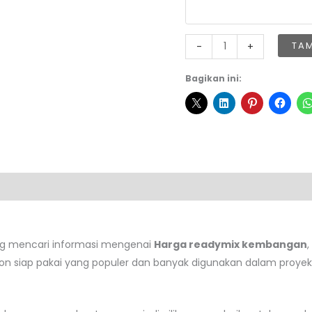
Kuantitas
TA
-
+
Harga
Readymix
Bagikan ini:
Kembangan
ng mencari informasi mengenai
Harga readymix kembangan
ton siap pakai yang populer dan banyak digunakan dalam proyek