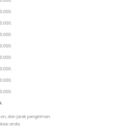
20.000.
20.000.
20.000.
20.000.
20.000.
20.000.
20.000.
20.000.
20.000.
A
on, dan jarak pengiriman.
kasi anda.