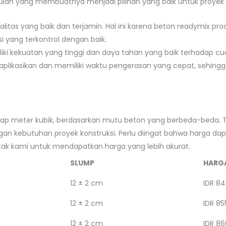
lan yang membuatnya menjadi pilihan yang baik untuk proyek k
alitas yang baik dan terjamin. Hal ini karena beton readymix
i yang terkontrol dengan baik.
liki kekuatan yang tinggi dan daya tahan yang baik terhadap cu
iaplikasikan dan memiliki waktu pengerasan yang cepat, sehi
tiap meter kubik, berdasarkan mutu beton yang berbeda-beda. 
n kebutuhan proyek konstruksi. Perlu diingat bahwa harga dap
ntak kami untuk mendapatkan harga yang lebih akurat.
SLUMP
HARG
12 ± 2 cm
IDR 84
12 ± 2 cm
IDR 85
12 ± 2 cm
IDR 86