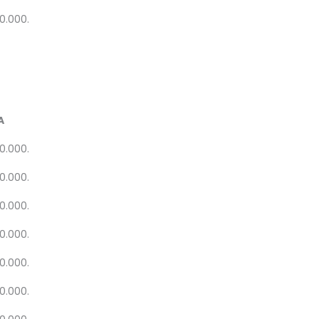
20.000.
A
20.000.
20.000.
20.000.
20.000.
20.000.
20.000.