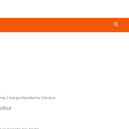
Cari
mix
/ Harga Readymix Cibubur
bubur