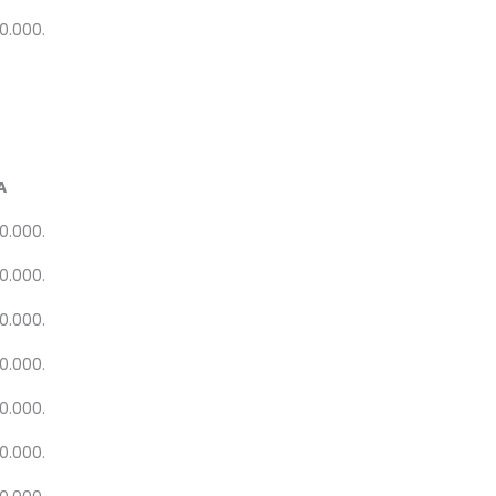
20.000.
A
20.000.
20.000.
20.000.
20.000.
20.000.
20.000.