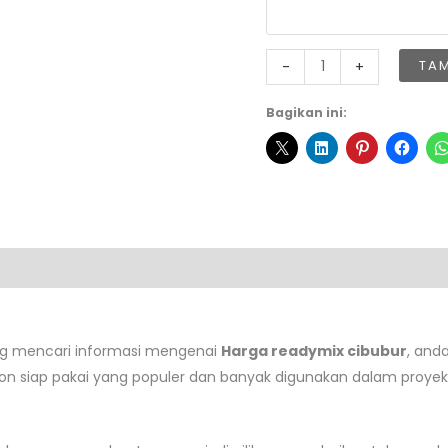
Kuantitas
TA
-
+
Harga
Readymix
Bagikan ini:
Cibubur
ng mencari informasi mengenai
Harga readymix cibubur
, and
ton siap pakai yang populer dan banyak digunakan dalam proyek