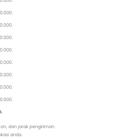
20.000.
20.000.
20.000.
20.000.
20.000.
20.000.
20.000.
20.000.
20.000.
A
on, dan jarak pengiriman.
kasi anda.