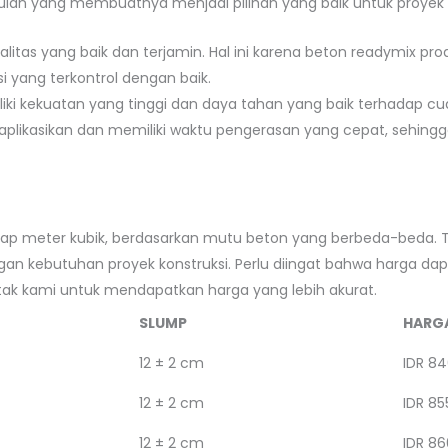
lan yang membuatnya menjadi pilihan yang baik untuk proyek k
alitas yang baik dan terjamin. Hal ini karena beton readymix
i yang terkontrol dengan baik.
liki kekuatan yang tinggi dan daya tahan yang baik terhadap cu
iaplikasikan dan memiliki waktu pengerasan yang cepat, sehi
tiap meter kubik, berdasarkan mutu beton yang berbeda-beda. 
n kebutuhan proyek konstruksi. Perlu diingat bahwa harga dap
ntak kami untuk mendapatkan harga yang lebih akurat.
SLUMP
HARG
12 ± 2 cm
IDR 84
12 ± 2 cm
IDR 85
12 ± 2 cm
IDR 86