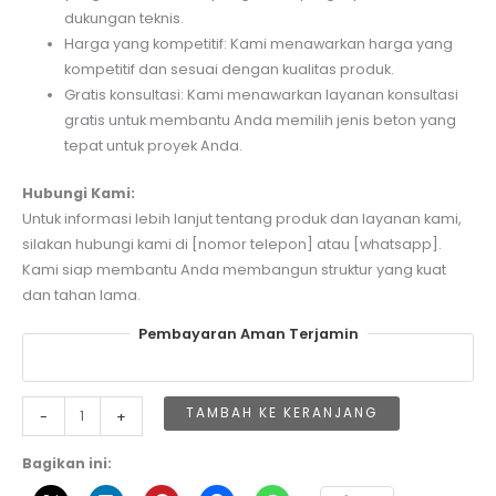
dukungan teknis.
Harga yang kompetitif: Kami menawarkan harga yang
kompetitif dan sesuai dengan kualitas produk.
Gratis konsultasi: Kami menawarkan layanan konsultasi
gratis untuk membantu Anda memilih jenis beton yang
tepat untuk proyek Anda.
Hubungi Kami:
Untuk informasi lebih lanjut tentang produk dan layanan kami,
silakan hubungi kami di [nomor telepon] atau [whatsapp].
Kami siap membantu Anda membangun struktur yang kuat
dan tahan lama.
Pembayaran Aman Terjamin
Kuantitas
TAMBAH KE KERANJANG
-
+
Harga
Beton
Bagikan ini:
Jayamix