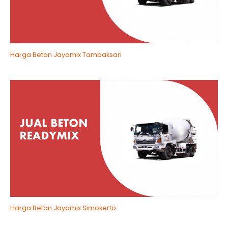
Harga Beton Jayamix Tambaksari
Harga Beton Jayamix Simokerto