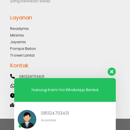
yang berbeda-beda.
Layanan
Readymix
Minimix
Jayamix
Pompa Beton
Trowel Lantai
Kontak
081324703431
081324703431
Hubungi Kami Via WhatsApp Berikut
Senin-Minggu: 07:00 - 17:00 WIB
Cileungsi - Bogor Jawa Barat Indonesia 16820
081324703431
Available
Landing
Artikel
Produk