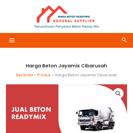
Lewati
ke
konten
Perusahaan Penyedia Beton Ready Mix
Cari
Harga Beton Jayamix Cibarusah
Beranda
Produk
Harga Beton Jayamix Cibarusah