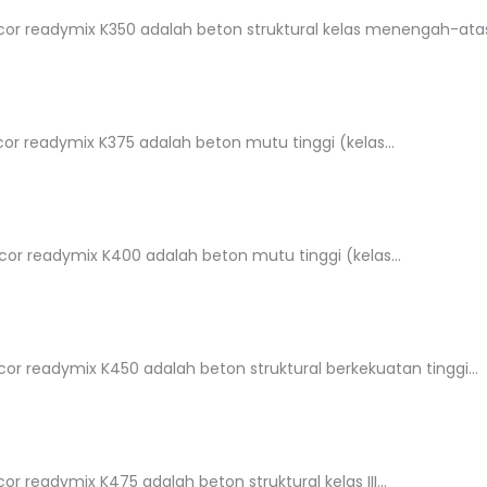
 cor readymix K350 adalah beton struktural kelas menengah-ata
 cor readymix K375 adalah beton mutu tinggi (kelas…
 cor readymix K400 adalah beton mutu tinggi (kelas…
 cor readymix K450 adalah beton struktural berkekuatan tinggi…
cor readymix K475 adalah beton struktural kelas III…