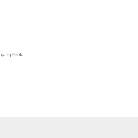
jung Priok.