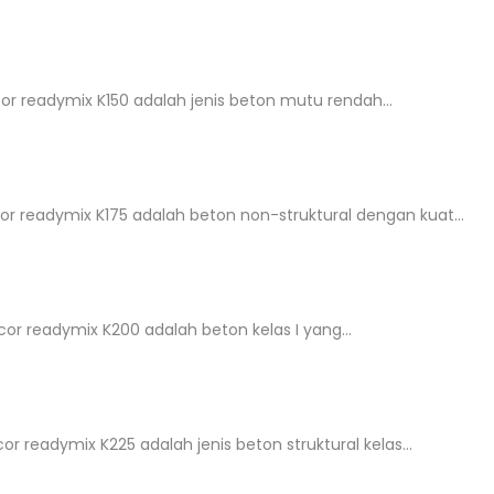
cor readymix K150 adalah jenis beton mutu rendah…
cor readymix K175 adalah beton non-struktural dengan kuat…
 cor readymix K200 adalah beton kelas I yang…
cor readymix K225 adalah jenis beton struktural kelas…