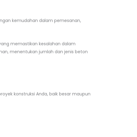
a. Dengan kemudahan dalam pemesanan,
, yang memastikan kesalahan dalam
nan, menentukan jumlah dan jenis beton
royek konstruksi Anda, baik besar maupun