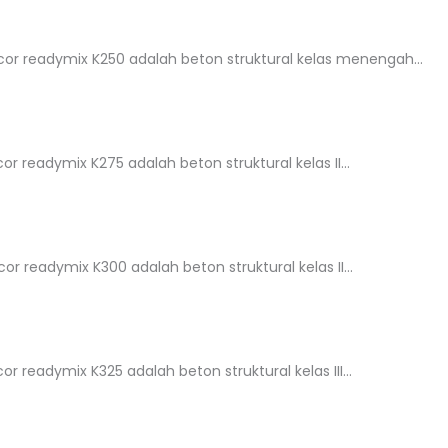
 cor readymix K250 adalah beton struktural kelas menengah…
cor readymix K275 adalah beton struktural kelas II…
 cor readymix K300 adalah beton struktural kelas II…
cor readymix K325 adalah beton struktural kelas III…