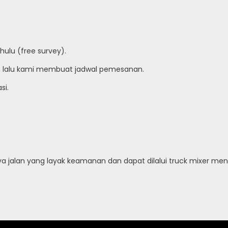
hulu (free survey).
 lalu kami membuat jadwal pemesanan.
si.
a jalan yang layak keamanan dan dapat dilalui truck mixer men