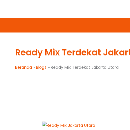
Lewati
ke
konten
Ready Mix Terdekat Jakar
Beranda
Blogs
Ready Mix Terdekat Jakarta Utara